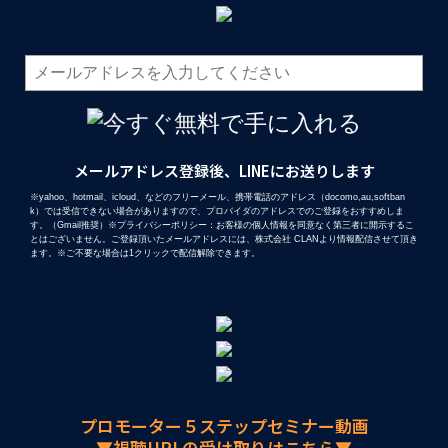
メールアドレス登録後、LINEにお送りします
※yahoo、hotmail、icloud、などのフリーメール、携帯電話のアドレス（docomo,au,softban
k）では受信できない場合がありますので、プロバイダのアドレスでのご登録をおすすめしま
す。（Gmail推奨）※プライバシーポリシー：お客様の個人情報を同意なく第三者に開示するこ
とはございません。ご登録頂いたメールアドレスには、株式会社 CLANより情報配信させて頂き
ます。※ご不要な場合は1クリックで配信解除できます。
プロモーター５ステップセミナー動画
▼視聴URLの受け取りはこちら▼