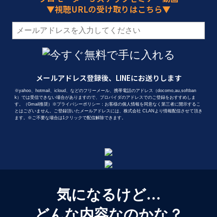
▼視聴URLの受け取りはこちら▼
メールアドレス登録後、LINEにお送りします
※yahoo、hotmail、icloud、などのフリーメール、携帯電話のアドレス（docomo,au,softban
k）では受信できない場合がありますので、プロバイダのアドレスでのご登録をおすすめしま
す。（Gmail推奨）※プライバシーポリシー：お客様の個人情報を同意なく第三者に開示するこ
とはございません。ご登録頂いたメールアドレスには、株式会社 CLANより情報配信させて頂き
ます。※ご不要な場合は1クリックで配信解除できます。
気になるけど…
どんな内容なのかな？