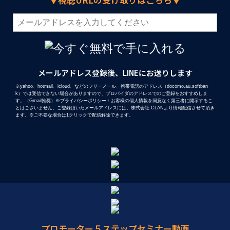
メールアドレス登録後、LINEにお送りします
※yahoo、hotmail、icloud、などのフリーメール、携帯電話のアドレス（docomo,au,softban
k）では受信できない場合がありますので、プロバイダのアドレスでのご登録をおすすめしま
す。（Gmail推奨）※プライバシーポリシー：お客様の個人情報を同意なく第三者に開示するこ
とはございません。ご登録頂いたメールアドレスには、株式会社 CLANより情報配信させて頂き
ます。※ご不要な場合は1クリックで配信解除できます。
プロモーター５ステップセミナー動画