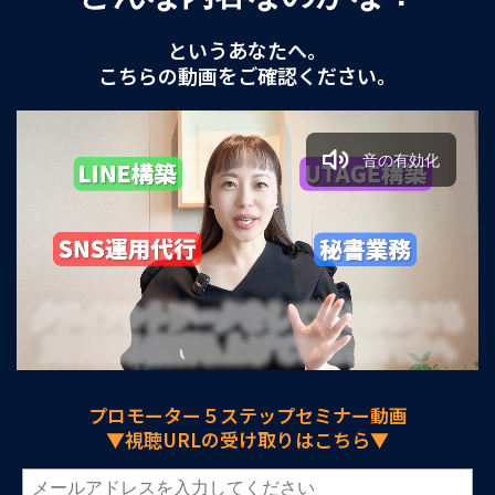
というあなたへ。
こちらの動画をご確認ください。
音の有効化
/
Loaded
:
Unmute
Playback
13.76%
Rate
プロモーター５ステップセミナー動画
▼視聴URLの受け取りはこちら▼